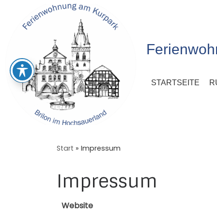
Skip
to
content
Ferienwoh
STARTSEITE
R
Start
»
Impressum
Impressum
Website