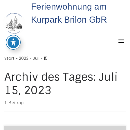
Skip
Ferienwohnung am
to
content
Kurpark Brilon GbR
Start
»
2023
»
Juli
»
15.
Archiv des Tages:
Juli
15, 2023
1 Beitrag