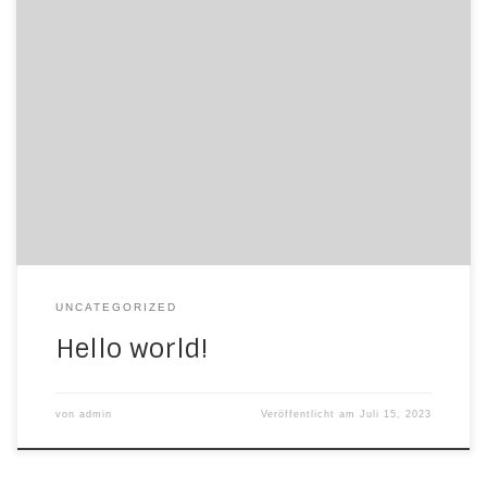
Welcome to WordPress. This is your first post. Edit or
delete it, then start writing!
UNCATEGORIZED
Hello world!
von
admin
Veröffentlicht am
Juli 15, 2023